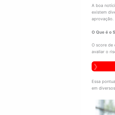
A boa notíc
existem div
aprovação.
O Que é o S
O score de 
avaliar o r
Essa pontua
em diversos